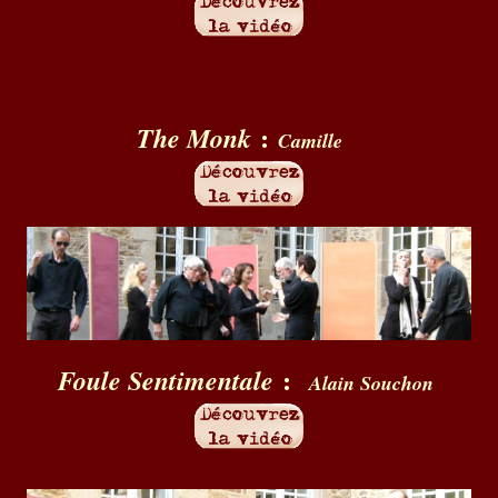
:
The Monk
Camille
:
Foule Sentimentale
Alain Souchon