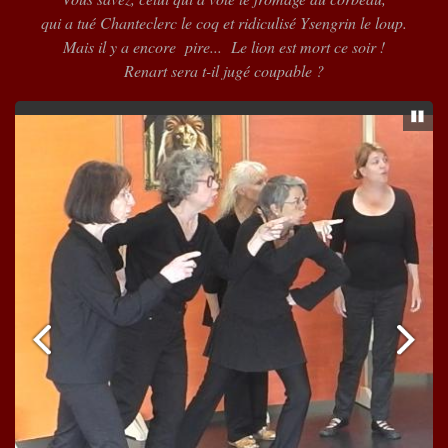
qui a tué Chanteclerc le coq et ridiculisé Ysengrin le loup.
Mais il y a encore pire... Le lion est mort ce soir !
Renart sera t-il jugé coupable ?